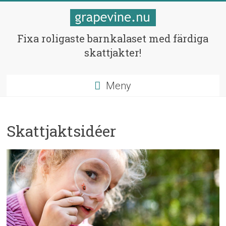
Hoppa
till
innehåll
Skattjakter
Fixa roligaste barnkalaset med färdiga
skattjakter!
för
barnen
Meny
Fixa
bästa
barnkalaset!
Skattjaktsidéer