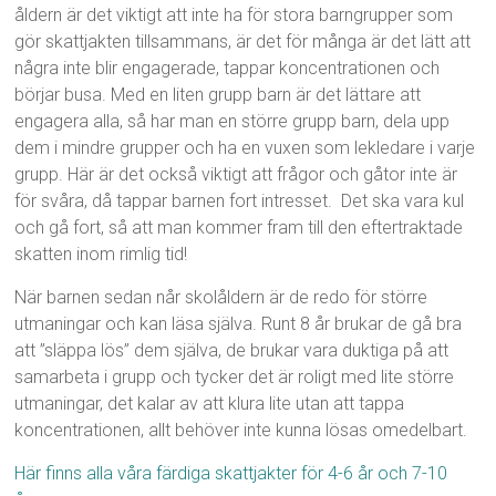
åldern är det viktigt att inte ha för stora barngrupper som
gör skattjakten tillsammans, är det för många är det lätt att
några inte blir engagerade, tappar koncentrationen och
börjar busa. Med en liten grupp barn är det lättare att
engagera alla, så har man en större grupp barn, dela upp
dem i mindre grupper och ha en vuxen som lekledare i varje
grupp. Här är det också viktigt att frågor och gåtor inte är
för svåra, då tappar barnen fort intresset. Det ska vara kul
och gå fort, så att man kommer fram till den eftertraktade
skatten inom rimlig tid!
När barnen sedan når skolåldern är de redo för större
utmaningar och kan läsa själva. Runt 8 år brukar de gå bra
att ”släppa lös” dem själva, de brukar vara duktiga på att
samarbeta i grupp och tycker det är roligt med lite större
utmaningar, det kalar av att klura lite utan att tappa
koncentrationen, allt behöver inte kunna lösas omedelbart.
Här finns alla våra färdiga skattjakter för 4-6 år och 7-10