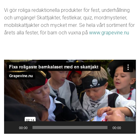
Vi gör roliga redaktionella produkter för fest, underhållning
och umgänge! Skattjakter, festlekar, quiz, mordmysterier,
mobilskattjakter och mycket mer. Se hela vårt sortiment för
årets alla fester, för barn och vuxna på
www.grapevine.nu
Videospelare
00:00
00:00