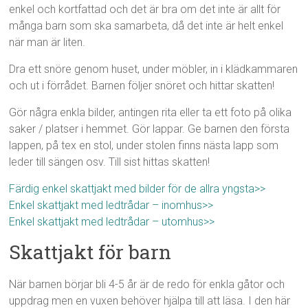
enkel och kortfattad och det är bra om det inte är allt för
många barn som ska samarbeta, då det inte är helt enkel
när man är liten.
Dra ett snöre genom huset, under möbler, in i klädkammaren
och ut i förrådet. Barnen följer snöret och hittar skatten!
Gör några enkla bilder, antingen rita eller ta ett foto på olika
saker / platser i hemmet. Gör lappar. Ge barnen den första
lappen, på tex en stol, under stolen finns nästa lapp som
leder till sängen osv. Till sist hittas skatten!
Färdig enkel skattjakt med bilder för de allra yngsta>>
Enkel skattjakt med ledtrådar – inomhus>>
Enkel skattjakt med ledtrådar – utomhus>>
Skattjakt för barn
När barnen börjar bli 4-5 år är de redo för enkla gåtor och
uppdrag men en vuxen behöver hjälpa till att läsa. I den här