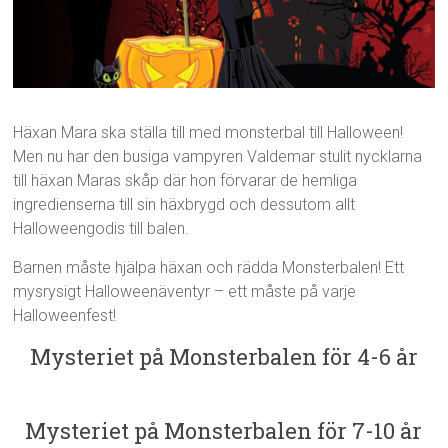
Häxan Mara ska ställa till med monsterbal till Halloween!
Men nu har den busiga vampyren Valdemar stulit nycklarna
till häxan Maras skåp där hon förvarar de hemliga
ingredienserna till sin häxbrygd och dessutom allt
Halloweengodis till balen.
Barnen måste hjälpa häxan och rädda Monsterbalen! Ett
mysrysigt Halloweenäventyr – ett måste på varje
Halloweenfest!
Mysteriet på Monsterbalen för 4-6 år
Mysteriet på Monsterbalen för 7-10 år