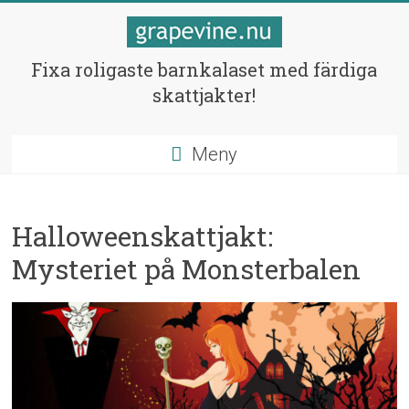
Hoppa
till
innehåll
Skattjakter
Fixa roligaste barnkalaset med färdiga
skattjakter!
för
barnen
Meny
Fixa
bästa
barnkalaset!
Halloweenskattjakt:
Mysteriet på Monsterbalen