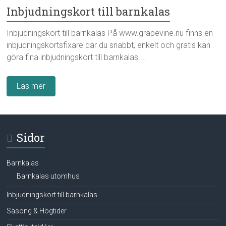
Inbjudningskort till barnkalas
Inbjudningskort till barnkalas På www.grapevine.nu finns en
inbjudningskortsfixare där du snabbt, enkelt och gratis kan
göra fina inbjudningskort till barnkalas....
Läs mer
Sidor
Barnkalas
Barnkalas utomhus
Inbjudningskort till barnkalas
Säsong & Högtider