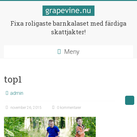
Hoppa
till
innehåll
Skattjakter
Fixa roligaste barnkalaset med färdiga
skattjakter!
för
barnen
Meny
Fixa
bästa
barnkalaset!
top1
admin
november 26, 2015
0 kommentarer