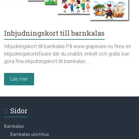
Inbjudningskort till barnkalas
Inbjudningskort till barnkalas På www.grapevine.nu finns en
inbjudningskortsfixare där du snabbt, enkelt och gratis kan
göra fina inbjudningskort till barnkalas....
Läs mer
Sidor
Barnkalas
Barnkalas utomhus