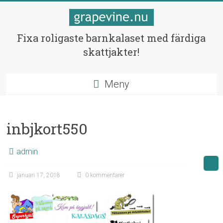
Hoppa
till
innehåll
Skattjakter
Fixa roligaste barnkalaset med färdiga
skattjakter!
för
barnen
Meny
Fixa
bästa
barnkalaset!
inbjkort550
admin
januari 17, 2018
0 kommentarer