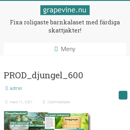
Hoppa
till
innehåll
Skattjakter
Fixa roligaste barnkalaset med färdiga
skattjakter!
för
barnen
Meny
Fixa
bästa
barnkalaset!
PROD_djungel_600
admin
mars 11, 2021
0 kommentarer