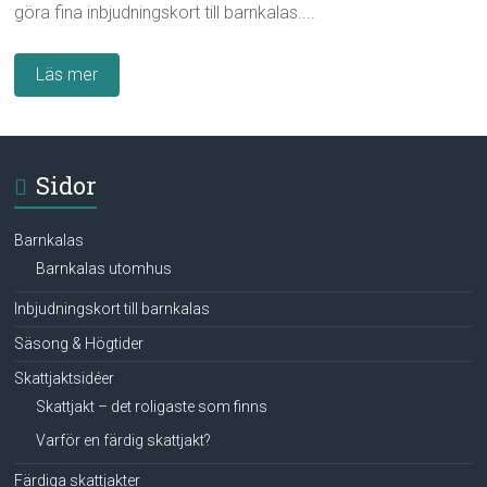
göra fina inbjudningskort till barnkalas....
Läs mer
Sidor
Barnkalas
Barnkalas utomhus
Inbjudningskort till barnkalas
Säsong & Högtider
Skattjaktsidéer
Skattjakt – det roligaste som finns
Varför en färdig skattjakt?
Färdiga skattjakter