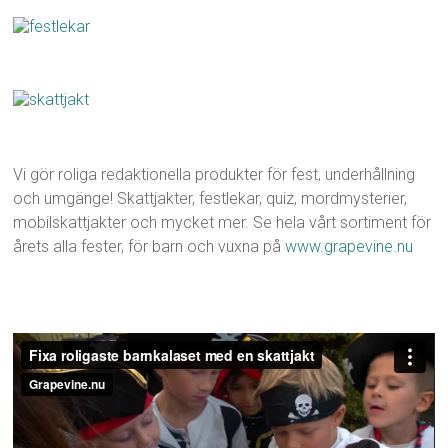
Vi gör roliga redaktionella produkter för fest, underhållning
och umgänge! Skattjakter, festlekar, quiz, mordmysterier,
mobilskattjakter och mycket mer. Se hela vårt sortiment för
årets alla fester, för barn och vuxna på
www.grapevine.nu
Videospelare