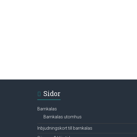
Sidor
Barnkalas
Barnkalas utomhus
Inbjudningskort till barnkalas