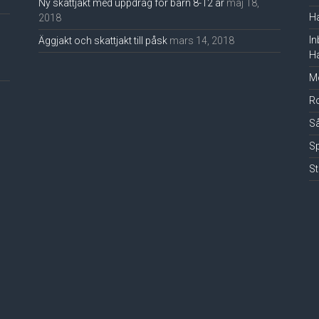
Ny skattjakt med uppdrag för barn 8-12 år
maj 18,
Ha
2018
In
Äggjakt och skattjakt till påsk
mars 14, 2018
Ha
Mo
Ro
Så
Sp
St