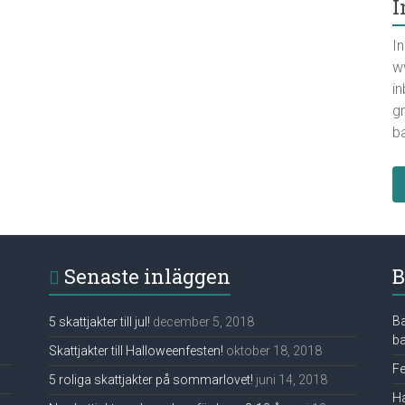
I
In
w
in
gr
ba
Senaste inläggen
B
B
5 skattjakter till jul!
december 5, 2018
ba
Skattjakter till Halloweenfesten!
oktober 18, 2018
Fe
5 roliga skattjakter på sommarlovet!
juni 14, 2018
Ha