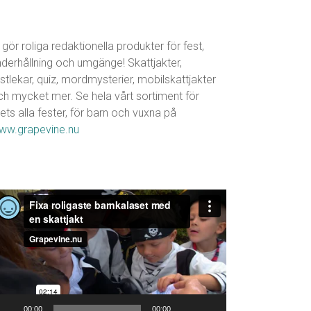
 gör roliga redaktionella produkter för fest,
nderhållning och umgänge! Skattjakter,
stlekar, quiz, mordmysterier, mobilskattjakter
ch mycket mer. Se hela vårt sortiment för
ets alla fester, för barn och vuxna på
ww.grapevine.nu
ideospelare
00:00
00:00