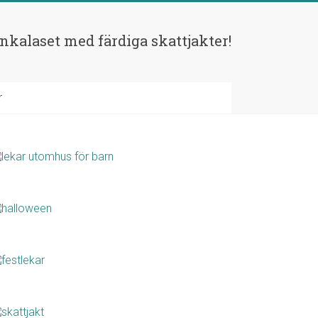
rnkalaset med färdiga skattjakter!
r