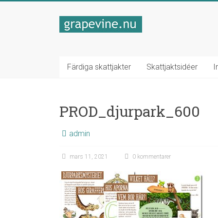
Hoppa
till
Skattjakter
innehåll
för
barnen
Färdiga skattjakter
Skattjaktsidéer
I
Fixa
bästa
PROD_djurpark_600
barnkalaset!
admin
mars 11, 2021
0 kommentarer