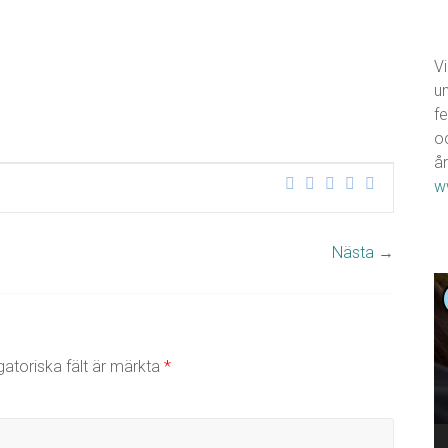
Vi
u
fe
o
år
w
Nästa →
V
gatoriska fält är märkta
*