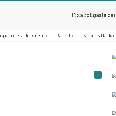
Fixa roligaste ba
nbjudningskort till barnkalas
Barnkalas
Säsong & Högtide