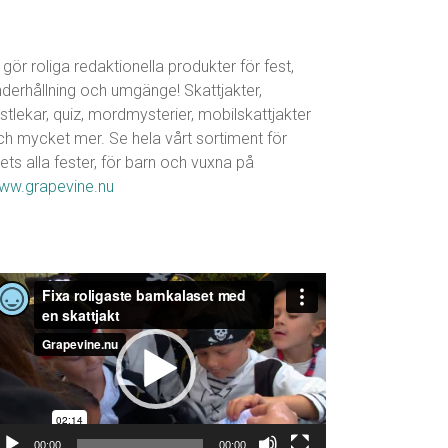
 gör roliga redaktionella produkter för fest,
nderhållning och umgänge! Skattjakter,
stlekar, quiz, mordmysterier, mobilskattjakter
ch mycket mer. Se hela vårt sortiment för
ets alla fester, för barn och vuxna på
ww.grapevine.nu
ideospelare
00:00
00:00