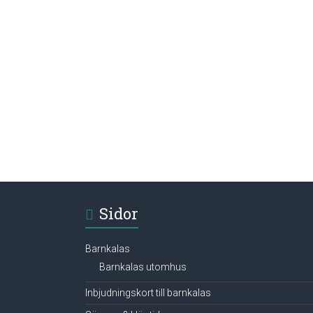
Sidor
Barnkalas
Barnkalas utomhus
Inbjudningskort till barnkalas