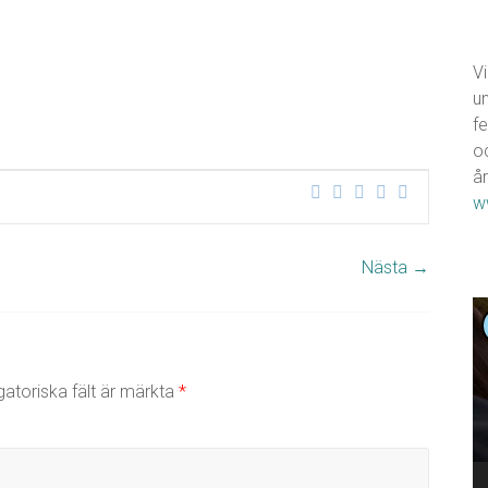
Vi
u
fe
o
år
w
Nästa →
V
gatoriska fält är märkta
*