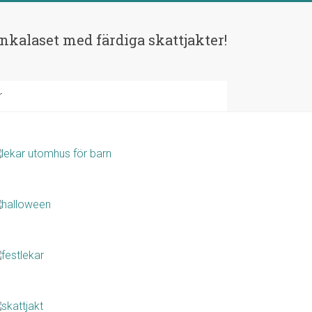
rnkalaset med färdiga skattjakter!
r