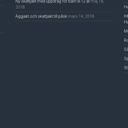
Ny skattjakt med uppdrag för barn 8-12 år
maj 18,
Ha
2018
In
Äggjakt och skattjakt till påsk
mars 14, 2018
Ha
Mo
Ro
Så
Sp
St