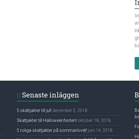
I
In
w
in
gr
ba
Senaste inläggen
B
B
5 skattjakter till jul!
december 5, 2018
ba
Skattjakter till Halloweenfesten!
oktober 18, 2018
Fe
5 roliga skattjakter på sommarlovet!
juni 14, 2018
Ha