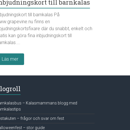
nbjudningskort till barnkalas
bjudningskort till barnkalas På
ww.grapevine.nu finns en
bjudningskortsfixare där du snabbt, enkelt och
atis kan göra fina inbjudningskort till
rnkalas....
Läs mer
logroll
arnkalasbus – Kalasmammans blogg med
rnkalastips
stakuten – frågor och svar om fest
lloweenfest – stor guide