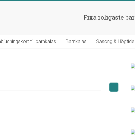
Fixa roligaste ba
nbjudningskort till barnkalas
Barnkalas
Säsong & Högtide