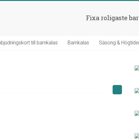
Fixa roligaste ba
nbjudningskort till barnkalas
Barnkalas
Säsong & Högtide