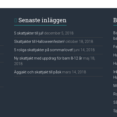
Senaste inläggen
B
B
5 skattjakter till jul!
december 5, 2018
ba
Skattjakter till Halloweenfesten!
oktober 18, 2018
Fe
5 roliga skattjakter på sommarlovet!
juni 14, 2018
Ha
Ny skattjakt med uppdrag för barn 8-12 år
maj 18,
Ha
2018
In
Äggjakt och skattjakt till påsk
mars 14, 2018
Ha
Mo
Ro
Så
Sp