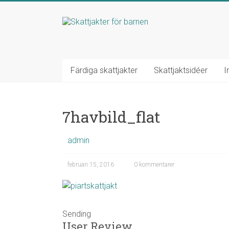
Hoppa
till
Skattjakter
innehåll
för
barnen
Färdiga skattjakter
Skattjaktsidéer
I
Fixa
bästa
7havbild_flat
barnkalaset!
admin
februari 15, 2016
0 kommentarer
Sending
User Review