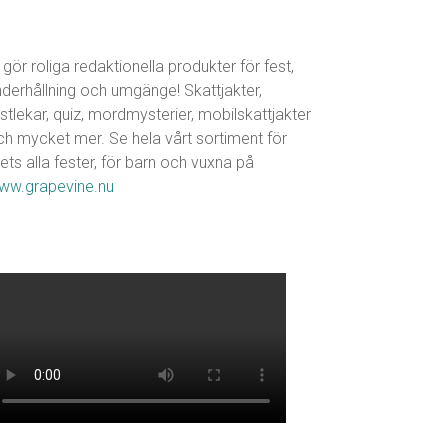
 gör roliga redaktionella produkter för fest,
nderhållning och umgänge! Skattjakter,
stlekar, quiz, mordmysterier, mobilskattjakter
ch mycket mer. Se hela vårt sortiment för
ets alla fester, för barn och vuxna på
ww.grapevine.nu