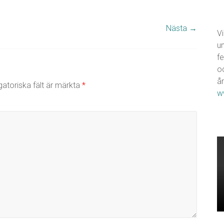
Nästa →
Vi
u
fe
o
år
gatoriska fält är märkta
*
w