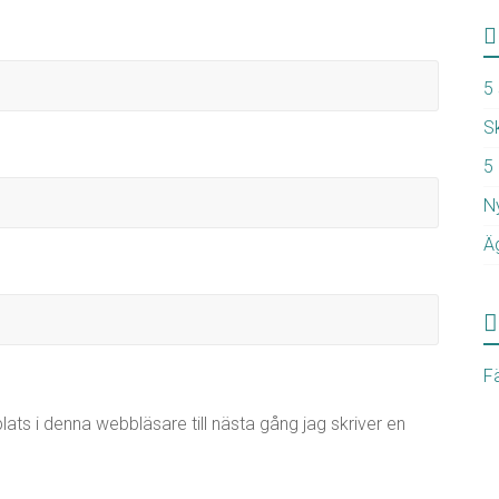
5 
Sk
5
N
Äg
Fä
ts i denna webbläsare till nästa gång jag skriver en