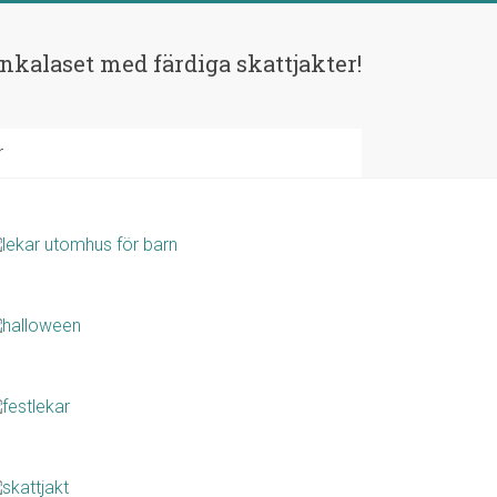
rnkalaset med färdiga skattjakter!
r