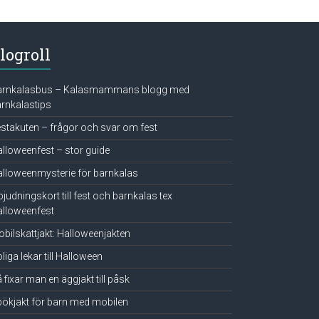
logroll
arnkalasbus – Kalasmammans blogg med
rnkalastips
stakuten – frågor och svar om fest
lloweenfest – stor guide
lloweenmysterie för barnkalas
bjudningskort till fest och barnkalas tex
lloweenfest
bilskattjakt: Halloweenjakten
liga lekar till Halloween
 fixar man en äggjakt till påsk
ökjakt för barn med mobilen