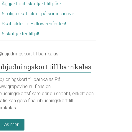
Äggjakt och skattjakt till påsk
5 roliga skattjakter på sommarlovet!
Skattjakter till Halloweenfesten!
5 skattjakter till jul!
nbjudningskort till barnkalas
bjudningskort till barnkalas På
ww.grapevine.nu finns en
bjudningskortsfixare där du snabbt, enkelt och
atis kan göra fina inbjudningskort till
rnkalas....
Läs mer