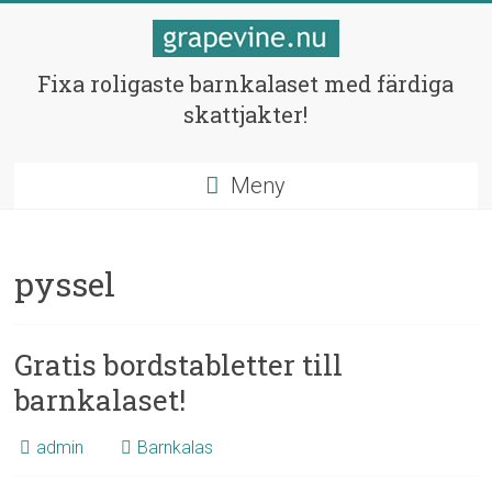
Hoppa
till
innehåll
Skattjakter
Fixa roligaste barnkalaset med färdiga
skattjakter!
för
barnen
Meny
Fixa
bästa
barnkalaset!
pyssel
Gratis bordstabletter till
barnkalaset!
admin
Barnkalas