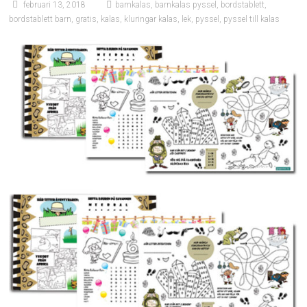
februari 13, 2018
barnkalas
,
barnkalas pyssel
,
bordstablett
,
bordstablett barn
,
gratis
,
kalas
,
kluringar kalas
,
lek
,
pyssel
,
pyssel till kalas