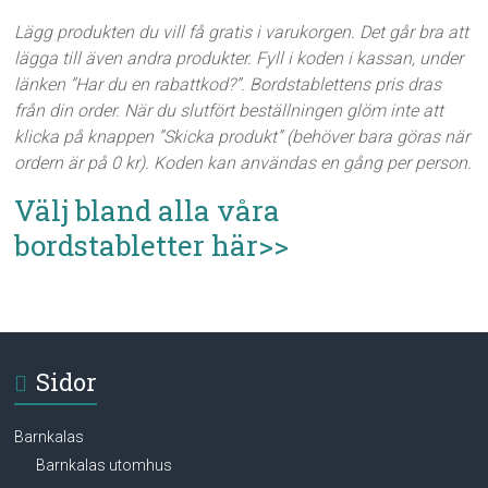
Lägg produkten du vill få gratis i varukorgen. Det går bra att
lägga till även andra produkter. Fyll i koden i kassan, under
länken ”Har du en rabattkod?”. Bordstablettens pris dras
från din order. När du slutfört beställningen glöm inte att
klicka på knappen ”Skicka produkt” (behöver bara göras när
ordern är på 0 kr). Koden kan användas en gång per person.
Välj bland alla våra
bordstabletter här>>
Sidor
Barnkalas
Barnkalas utomhus